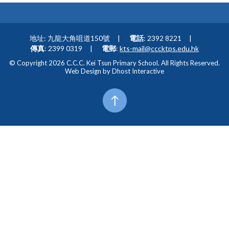
地址: 九龍大角咀道150號
電話
: 2392 8221
傳真
: 2399 0319
電郵
:
kts-mail@cccktps.edu.hk
© Copyright 2026 C.C.C. Kei Tsun Primary School. All Rights Reserved.
Web Design by
Dhost Interactive
Top