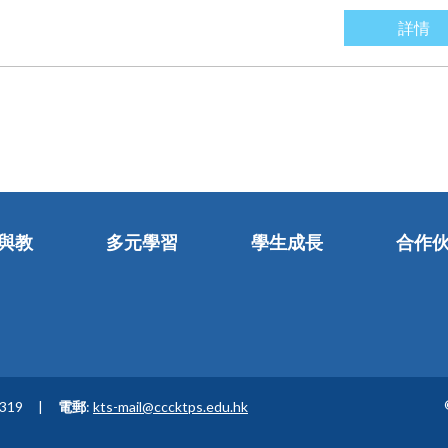
詳情
與教
多元學習
學生成長
合作
0319
電郵
:
kts-mail@cccktps.edu.hk