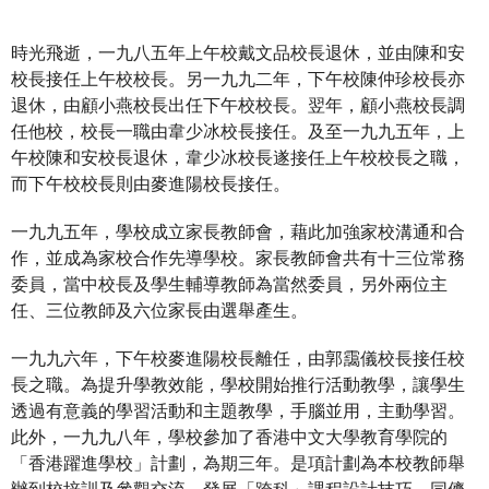
時光飛逝，一九八五年上午校戴文品校長退休，並由陳和安
校長接任上午校校長。另一九九二年，下午校陳仲珍校長亦
退休，由顧小燕校長出任下午校校長。翌年，顧小燕校長調
任他校，校長一職由韋少冰校長接任。及至一九九五年，上
午校陳和安校長退休，韋少冰校長遂接任上午校校長之職，
而下午校校長則由麥進陽校長接任。
一九九五年，學校成立家長教師會，藉此加強家校溝通和合
作，並成為家校合作先導學校。家長教師會共有十三位常務
委員，當中校長及學生輔導教師為當然委員，另外兩位主
任、三位教師及六位家長由選舉產生。
一九九六年，下午校麥進陽校長離任，由郭靄儀校長接任校
長之職。為提升學教效能，學校開始推行活動教學，讓學生
透過有意義的學習活動和主題教學，手腦並用，主動學習。
此外，一九九八年，學校參加了香港中文大學教育學院的
「香港躍進學校」計劃，為期三年。是項計劃為本校教師舉
辦到校培訓及參觀交流，發展「跨科」課程設計技巧、同儕