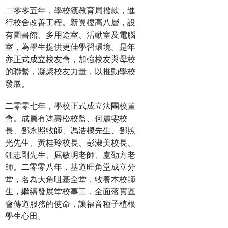
二零零五年，學校獲教育局撥款，進
行校舍改善工程。新翼樓高八層，設
有圖書館、多用途室、活動室及電腦
室，為學生提供更佳學習環境。是年
亦正式成立校友會，加強校友與母校
的聯繫，凝聚校友力量，以推動學校
發展。
二零零七年，學校正式成立法團校董
會。成員有馮壽松校監、何麗雯校
長、鄧永照牧師、馮浩樑先生、鄧照
光先生、黃桂玲校長、彭淑美校長、
鍾志剛先生、屈敏明老師、盧劭方老
師。二零零八年，基道旺角堂成立分
堂，名為大角咀基全堂，牧養本校師
生，繼續發展堂校事工，全面落實區
會傳道服務的使命，讓福音種子植根
學生心田。