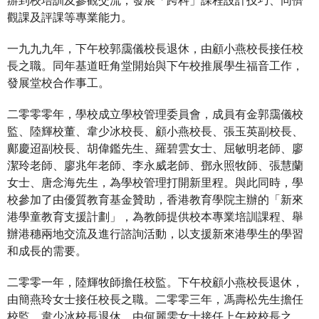
觀課及評課等專業能力。
一九九九年，下午校郭靄儀校長退休，由顧小燕校長接任校
長之職。同年基道旺角堂開始與下午校推展學生福音工作，
發展堂校合作事工。
二零零零年，學校成立學校管理委員會，成員有金郭靄儀校
監、陸輝校董、韋少冰校長、顧小燕校長、張玉英副校長、
鄺慶迢副校長、胡偉鑑先生、羅碧雲女士、屈敏明老師、廖
潔玲老師、廖兆年老師、李永威老師、鄧永照牧師、張慧蘭
女士、唐念海先生，為學校管理打開新里程。與此同時，學
校參加了由優質教育基金贊助，香港教育學院主辦的「新來
港學童教育支援計劃」，為教師提供校本專業培訓課程、舉
辦港穗兩地交流及進行諮詢活動，以支援新來港學生的學習
和成長的需要。
二零零一年，陸輝牧師擔任校監。下午校顧小燕校長退休，
由簡燕玲女士接任校長之職。二零零三年，馮壽松先生擔任
校監。韋少冰校長退休，由何麗雯女士接任上午校校長之