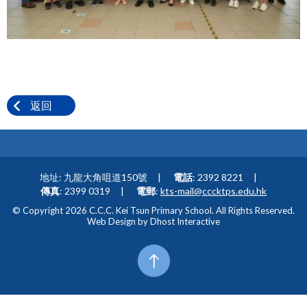
返回
地址: 九龍大角咀道150號
電話
: 2392 8221
傳真
: 2399 0319
電郵
:
kts-mail@cccktps.edu.hk
© Copyright 2026 C.C.C. Kei Tsun Primary School. All Rights Reserved.
Web Design by
Dhost Interactive
Top