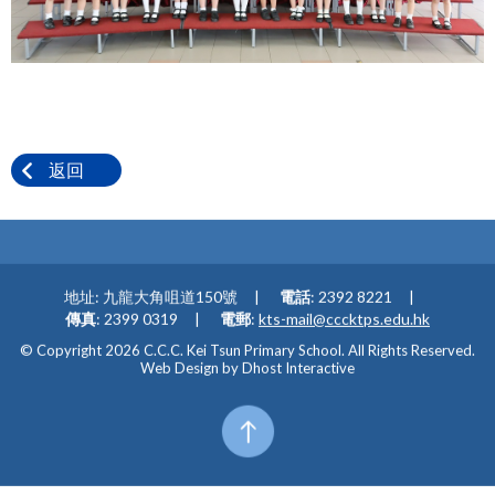
返回
地址: 九龍大角咀道150號
電話
: 2392 8221
傳真
: 2399 0319
電郵
:
kts-mail@cccktps.edu.hk
© Copyright 2026 C.C.C. Kei Tsun Primary School. All Rights Reserved.
Web Design by
Dhost Interactive
Top