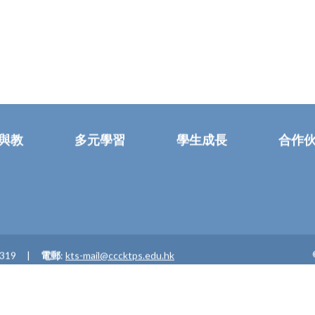
與教
多元學習
學生成長
合作
0319
電郵
:
kts-mail@cccktps.edu.hk