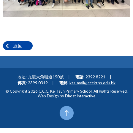
返回
地址: 九龍大角咀道150號
電話
: 2392 8221
傳真
: 2399 0319
電郵
:
kts-mail@cccktps.edu.hk
© Copyright 2026 C.C.C. Kei Tsun Primary School. All Rights Reserved.
Web Design by
Dhost Interactive
Top