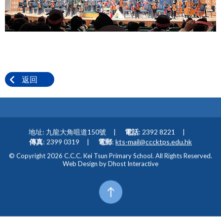
返回
地址: 九龍大角咀道150號
電話
: 2392 8221
傳真
: 2399 0319
電郵
:
kts-mail@cccktps.edu.hk
© Copyright 2026 C.C.C. Kei Tsun Primary School. All Rights Reserved.
Web Design by
Dhost Interactive
Top