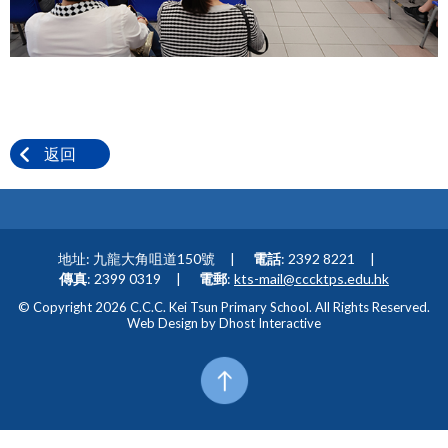
返回
地址: 九龍大角咀道150號
電話
: 2392 8221
傳真
: 2399 0319
電郵
:
kts-mail@cccktps.edu.hk
© Copyright 2026 C.C.C. Kei Tsun Primary School. All Rights Reserved.
Web Design by
Dhost Interactive
Top