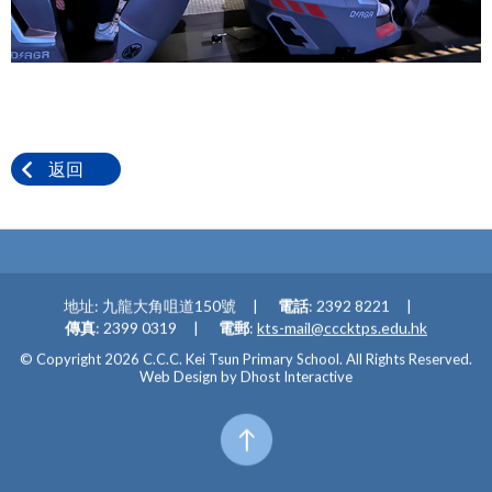
返回
地址: 九龍大角咀道150號
電話
: 2392 8221
傳真
: 2399 0319
電郵
:
kts-mail@cccktps.edu.hk
© Copyright 2026 C.C.C. Kei Tsun Primary School. All Rights Reserved.
Web Design by
Dhost Interactive
Top