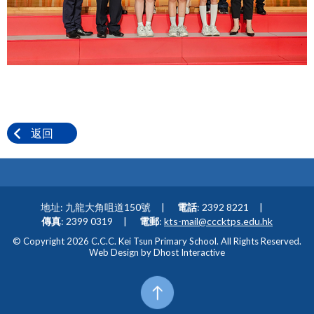
返回
地址: 九龍大角咀道150號
電話
: 2392 8221
傳真
: 2399 0319
電郵
:
kts-mail@cccktps.edu.hk
© Copyright 2026 C.C.C. Kei Tsun Primary School. All Rights Reserved.
Web Design by
Dhost Interactive
Top